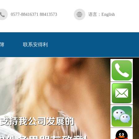
0577-88416371 88413573
语言：English
簿
联系安得利