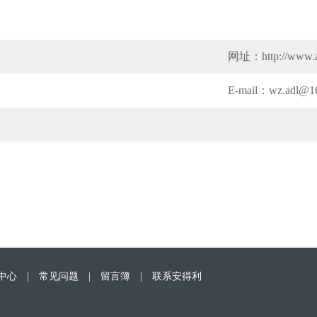
网址：http://www.a
E-mail：
wz.adl@1
中心
|
常见问题
|
留言簿
|
联系安得利