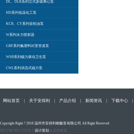
DL、DLR系列立式多级离心泵
HD系列低温化工泵
KCB、CY系列齿轮油泵
W系列水力喷射器
GBF系列氟塑料衬里管道泵
WSB系列磁力驱动卫生泵
CWL系列涡流式磁力泵
网站首页
|
关于安得利
|
产品介绍
|
新闻资讯
|
下载中心
Copyright Right ? 2018 温州市安得利耐酸泵有限公司 All Right Reserved
浙ICP备18011526号-1
设计策划：
温州麦道